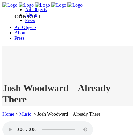
Art Objects
About
CONTACT
Press
Art Objects
About
Press
Josh Woodward – Already
There
Home
>
Music
>
Josh Woodward – Already There