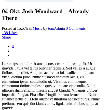
04 Okt.
Josh Woodward – Already
There
Posted at 15:57h
in
Music
by
tomAdmin
0 Comments
138
Likes
Share
Lorem ipsum dolor sit amet, consectetur adipiscing elit. Ut
gravida ligula vel tellus pulvinar facilisis. Sed vel ex a augue
finibus imperdiet. Aliquam ac orci lacinia, sollicitudin quam
vitae, dictum justo. Nunc euismod tincidunt lacus, eu
elementum ipsum sollicitudin ut. Vivamus enim neque,
elementum finibus molestie quis, vulputate vitae nulla. Nulla
ultricies diam efficitur mauris aliquet blandit. Vivamus ultrices
imperdiet feugiat. Phasellus fringilla rutrum fermentum. Nunc
sit amet lectus quis felis auctor vestibulum nec nec purus. Nunc
pretium, sem quis tincidunt varius, ligula enim finibus nulla, at
gravida