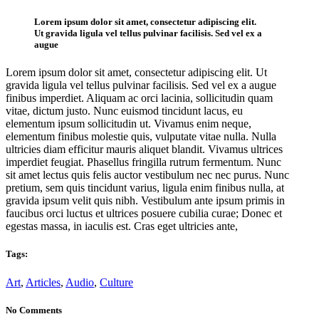
Lorem ipsum dolor sit amet, consectetur adipiscing elit.
Ut gravida ligula vel tellus pulvinar facilisis. Sed vel ex a
augue
Lorem ipsum dolor sit amet, consectetur adipiscing elit. Ut
gravida ligula vel tellus pulvinar facilisis. Sed vel ex a augue
finibus imperdiet. Aliquam ac orci lacinia, sollicitudin quam
vitae, dictum justo. Nunc euismod tincidunt lacus, eu
elementum ipsum sollicitudin ut. Vivamus enim neque,
elementum finibus molestie quis, vulputate vitae nulla. Nulla
ultricies diam efficitur mauris aliquet blandit. Vivamus ultrices
imperdiet feugiat. Phasellus fringilla rutrum fermentum. Nunc
sit amet lectus quis felis auctor vestibulum nec nec purus. Nunc
pretium, sem quis tincidunt varius, ligula enim finibus nulla, at
gravida ipsum velit quis nibh. Vestibulum ante ipsum primis in
faucibus orci luctus et ultrices posuere cubilia curae; Donec et
egestas massa, in iaculis est. Cras eget ultricies ante,
Tags:
Art
,
Articles
,
Audio
,
Culture
No Comments