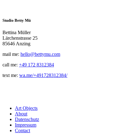
Studio Betty Mü
Bettina Müller
Lärchenstrasse 25
85646 Anzing
mail me:
hello@bettymu.com
call me:
+49 172 8312384
text me:
wa.me/+491728312384/
Art Objects
About
Datenschutz
Impressum
Contact