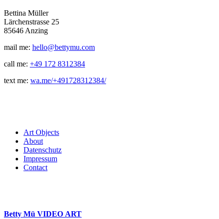
Bettina Müller
Lärchenstrasse 25
85646 Anzing
mail me:
hello@bettymu.com
call me:
+49 172 8312384
text me:
wa.me/+491728312384/
Art Objects
About
Datenschutz
Impressum
Contact
Betty Mü VIDEO ART