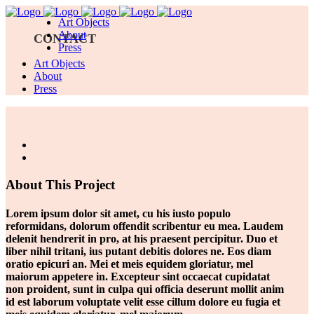
Art Objects
About
CONTACT
Press
Art Objects
About
Press
About This Project
Lorem ipsum dolor sit amet, cu his iusto populo
reformidans, dolorum offendit scribentur eu mea. Laudem
delenit hendrerit in pro, at his praesent percipitur. Duo et
liber nihil tritani, ius putant debitis dolores ne. Eos diam
oratio epicuri an. Mei et meis equidem gloriatur, mel
maiorum appetere in. Excepteur sint occaecat cupidatat
non proident, sunt in culpa qui officia deserunt mollit anim
id est laborum voluptate velit esse cillum dolore eu fugia et